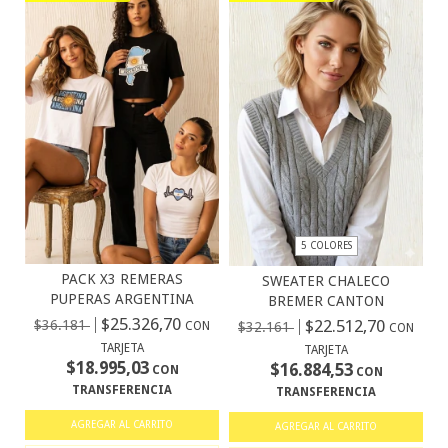
5 COLORES
PACK X3 REMERAS
SWEATER CHALECO
PUPERAS ARGENTINA
BREMER CANTON
$25.326,70
$22.512,70
$36.181
CON
$32.161
CON
TARJETA
TARJETA
$18.995,03
$16.884,53
CON
CON
TRANSFERENCIA
TRANSFERENCIA
AGREGAR AL CARRITO
AGREGAR AL CARRITO