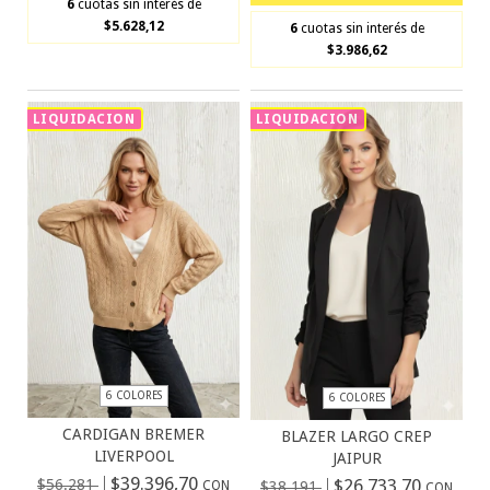
6
cuotas sin interés de
$5.628,12
6
cuotas sin interés de
$3.986,62
LIQUIDACION
LIQUIDACION
6 COLORES
6 COLORES
CARDIGAN BREMER
BLAZER LARGO CREP
LIVERPOOL
JAIPUR
$39.396,70
$26.733,70
$56.281
CON
$38.191
CON