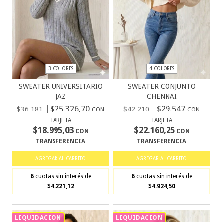
3 COLORES
4 COLORES
SWEATER UNIVERSITARIO
SWEATER CONJUNTO
JAZ
CHENNAI
$25.326,70
$29.547
$36.181
$42.210
CON
CON
TARJETA
TARJETA
$18.995,03
$22.160,25
CON
CON
TRANSFERENCIA
TRANSFERENCIA
AGREGAR AL CARRITO
AGREGAR AL CARRITO
6
cuotas sin interés de
6
cuotas sin interés de
$4.221,12
$4.924,50
LIQUIDACION
LIQUIDACION