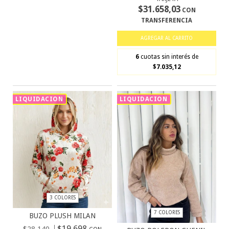
$31.658,03
CON
TRANSFERENCIA
AGREGAR AL CARRITO
6
cuotas sin interés de
$7.035,12
LIQUIDACION
LIQUIDACION
3 COLORES
7 COLORES
BUZO PLUSH MILAN
$19.698