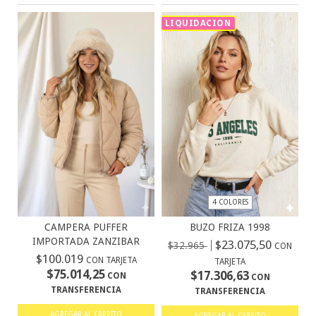
LIQUIDACION
4 COLORES
BUZO FRIZA 1998
CAMPERA PUFFER
IMPORTADA ZANZIBAR
$23.075,50
$32.965
CON
$100.019
CON TARJETA
TARJETA
$75.014,25
$17.306,63
CON
CON
TRANSFERENCIA
TRANSFERENCIA
AGREGAR AL CARRITO
AGREGAR AL CARRITO