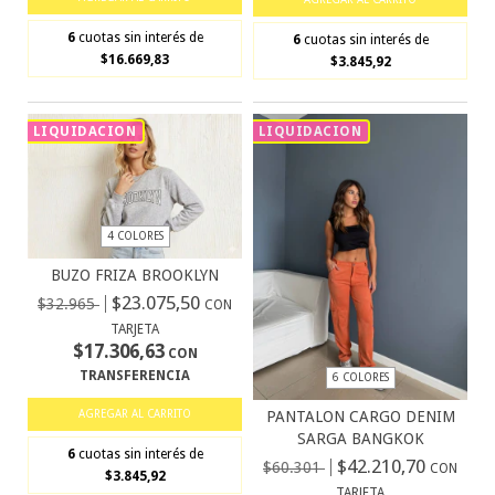
6
cuotas sin interés de
6
cuotas sin interés de
$16.669,83
$3.845,92
LIQUIDACION
LIQUIDACION
4 COLORES
BUZO FRIZA BROOKLYN
$23.075,50
$32.965
CON
TARJETA
$17.306,63
CON
TRANSFERENCIA
6 COLORES
PANTALON CARGO DENIM
AGREGAR AL CARRITO
SARGA BANGKOK
6
cuotas sin interés de
$42.210,70
$60.301
CON
$3.845,92
TARJETA