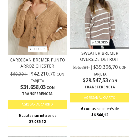
8 COLORES
7 COLORES
SWEATER BREMER
OVERSIZE DETROIT
CARDIGAN BREMER PUNTO
ARROZ CHESTER
$39.396,70
$56.281
CON
$42.210,70
$60.301
CON
TARJETA
$29.547,53
TARJETA
CON
$31.658,03
TRANSFERENCIA
CON
TRANSFERENCIA
AGREGAR AL CARRITO
AGREGAR AL CARRITO
6
cuotas sin interés de
$6.566,12
6
cuotas sin interés de
$7.035,12