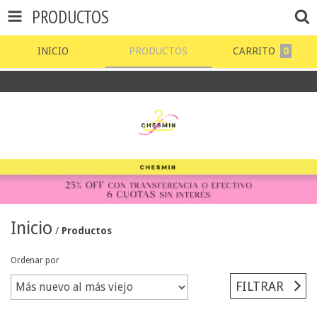
PRODUCTOS
INICIO
PRODUCTOS
CARRITO
0
-25 % 
Inicio
/
Productos
Ordenar por
FILTRAR