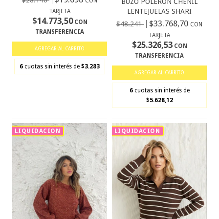
$28.140
CON
BUZO POLERON CHENIL
LENTEJUELAS SHARI
TARJETA
$14.773,50
CON
$33.768,70
$48.241
CON
TRANSFERENCIA
TARJETA
$25.326,53
CON
AGREGAR AL CARRITO
TRANSFERENCIA
6
cuotas sin interés de
$3.283
AGREGAR AL CARRITO
6
cuotas sin interés de
$5.628,12
LIQUIDACION
LIQUIDACION