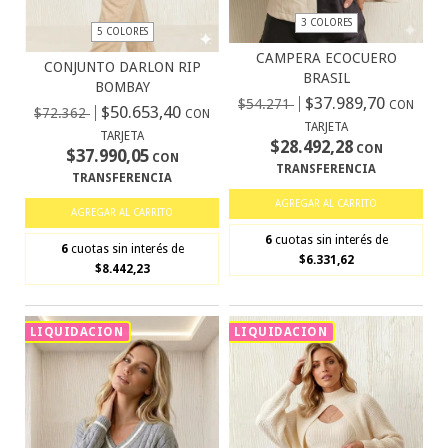
3 COLORES
5 COLORES
CAMPERA ECOCUERO
CONJUNTO DARLON RIP
BRASIL
BOMBAY
$37.989,70
$54.271
CON
$50.653,40
$72.362
CON
TARJETA
TARJETA
$28.492,28
CON
$37.990,05
CON
TRANSFERENCIA
TRANSFERENCIA
AGREGAR AL CARRITO
AGREGAR AL CARRITO
6
cuotas sin interés de
6
cuotas sin interés de
$6.331,62
$8.442,23
LIQUIDACION
LIQUIDACION