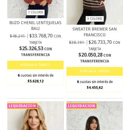
7 COLORES
9 COLORES
BUZO CHENIL LENTEJUELAS
BALI
SWEATER BREMER SAN
FRANCISCO
$33.768,70
$48.241
CON
$26.733,70
$38.191
CON
TARJETA
$25.326,53
TARJETA
CON
$20.050,28
TRANSFERENCIA
CON
TRANSFERENCIA
AGREGAR AL CARRITO
AGREGAR AL CARRITO
6
cuotas sin interés de
$5.628,12
6
cuotas sin interés de
$4.455,62
LIQUIDACION
LIQUIDACION