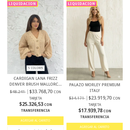
LIQUIDACION
LIQUIDACION
5 COLORES
CARDIGAN LANA FRIZZ
DENVER BRUSH MALLORC...
PALAZO MORLEY PREMIUM
ITALY
$33.768,70
$48.241
CON
$23.919,70
$34.171
CON
TARJETA
$25.326,53
TARJETA
CON
$17.939,78
TRANSFERENCIA
CON
TRANSFERENCIA
AGREGAR AL CARRITO
AGREGAR AL CARRITO