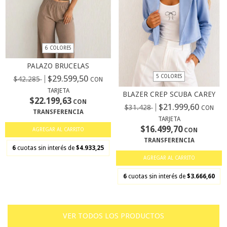
6 COLORES
PALAZO BRUCELAS
$29.599,50
5 COLORES
$42.285
CON
TARJETA
BLAZER CREP SCUBA CAREY
$22.199,63
CON
$21.999,60
$31.428
CON
TRANSFERENCIA
TARJETA
$16.499,70
AGREGAR AL CARRITO
CON
TRANSFERENCIA
6
cuotas sin interés de
$4.933,25
AGREGAR AL CARRITO
6
cuotas sin interés de
$3.666,60
VER TODOS LOS PRODUCTOS