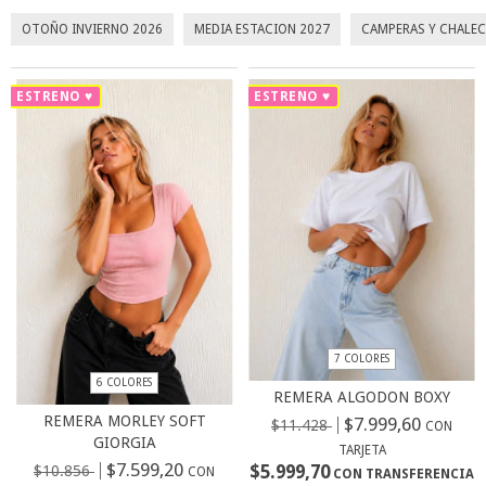
OTOÑO INVIERNO 2026
MEDIA ESTACION 2027
CAMPERAS Y CHALE
ESTRENO ♥
ESTRENO ♥
7 COLORES
6 COLORES
REMERA ALGODON BOXY
REMERA MORLEY SOFT
$7.999,60
$11.428
CON
GIORGIA
TARJETA
$7.599,20
$5.999,70
$10.856
CON
CON TRANSFERENCIA