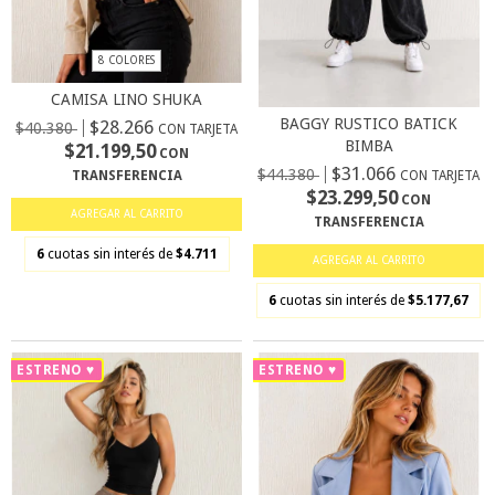
8 COLORES
CAMISA LINO SHUKA
BAGGY RUSTICO BATICK
$28.266
$40.380
CON TARJETA
BIMBA
$21.199,50
CON
$31.066
$44.380
CON TARJETA
TRANSFERENCIA
$23.299,50
CON
AGREGAR AL CARRITO
TRANSFERENCIA
6
cuotas sin interés de
$4.711
AGREGAR AL CARRITO
6
cuotas sin interés de
$5.177,67
ESTRENO ♥
ESTRENO ♥