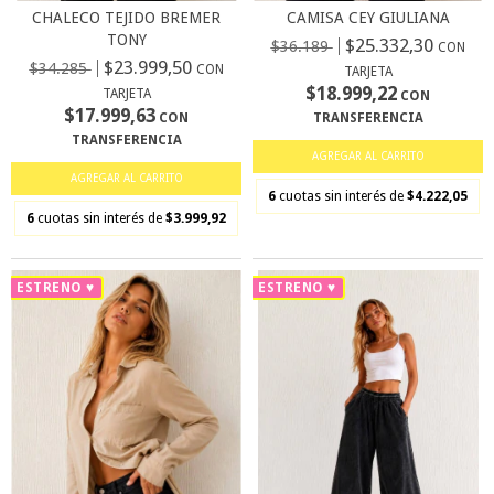
CHALECO TEJIDO BREMER
CAMISA CEY GIULIANA
TONY
$25.332,30
$36.189
CON
$23.999,50
$34.285
CON
TARJETA
$18.999,22
TARJETA
CON
$17.999,63
CON
TRANSFERENCIA
TRANSFERENCIA
AGREGAR AL CARRITO
AGREGAR AL CARRITO
6
cuotas sin interés de
$4.222,05
6
cuotas sin interés de
$3.999,92
ESTRENO ♥
ESTRENO ♥